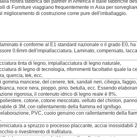
dalla nostra fabbrica del partner in America e dalle fabbriche desi
ili di Furniture viaggiano frequentemente in Asia per sorvegliare 
 sul miglioramento di costruzione come pure dell'imballaggio.
 laminato è conforme al E1 standard nazionale o il grado E0, ha f
ssore 0.6mm dell'impiallacciatura. Laminato, compensato, lacc
cciatura tinta di legno, impiallacciatura di legno naturale,
cciatura di legno di tecnologia, rifornimenti facoltativi quale la c
a, quercia, tek, ecc.
 gomma mancese, del cenere, tek, sandali neri, ciliegia, faggio,
bianca, noce nera, pioppo, pino, betulla, ecc. Essendo elabora
azione rigorosa, il contenuto idrico di legno reale è 8%.
 poliestere, cotone, cotone mescolato, velluto del chinlon, pann
abile di 3M, con rallentamento della fiamma ed ignifugo.
i elaborazione, PVC, cuoio genuino con rallentamento della fi
.
erniciatura a spruzzo o processo placcante, acciai inossidabili 
cchio o rivestimento di trafilatura.