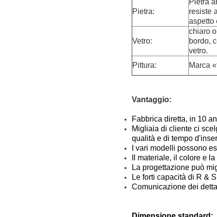
Pietra a
Pietra:
resiste 
aspetto 
chiaro o
Vetro:
bordo, c
vetro.
Pittura:
Marca «
Vantaggio:
Fabbrica diretta, in 10 an
Migliaia di cliente ci sc
qualità e di tempo d'inse
I vari modelli possono ess
Il materiale, il colore 
La progettazione può miglio
Le forti capacità di R & S
Comunicazione dei dettag
Dimensione standard: