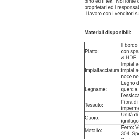
pino ed il tek. Noi fonte 
proprietari ed i responsab
il lavoro con i venditori
Materiali disponibili:
Il bordo
Piatto:
con spe
& HDF.
Impialla
Impiallacciatura:
impialla
noce ner
Legno di
Legname:
quercia 
l'essicc
Fibra di
Tessuto:
imperme
Unità d
Cuoio:
ignifugo
Ferro: V
Metallo:
304. Spe