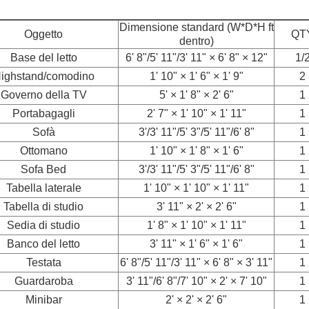
Dimensione standard (W*D*H ft
Oggetto
QT
dentro)
Base del letto
6' 8"/5' 11"/3' 11" × 6' 8" × 12"
1/
ighstand/comodino
1' 10" × 1' 6" × 1' 9"
2
Governo della TV
5' × 1' 8" × 2' 6"
1
Portabagagli
2' 7" × 1' 10" × 1' 11"
1
Sofà
3'/3' 11"/5' 3"/5' 11"/6' 8"
1
Ottomano
1' 10" × 1' 8" × 1' 6"
1
Sofa Bed
3'/3' 11"/5' 3"/5' 11"/6' 8"
1
Tabella laterale
1' 10" × 1' 10" × 1' 11"
1
Tabella di studio
3' 11" × 2' × 2' 6"
1
Sedia di studio
1' 8" × 1' 10" × 1' 11"
1
Banco del letto
3' 11" × 1' 6" × 1' 6"
1
Testata
6' 8"/5' 11"/3' 11" × 6' 8" × 3' 11"
1
Guardaroba
3' 11"/6' 8"/7' 10" × 2' × 7' 10"
1
Minibar
2' × 2' × 2' 6"
1