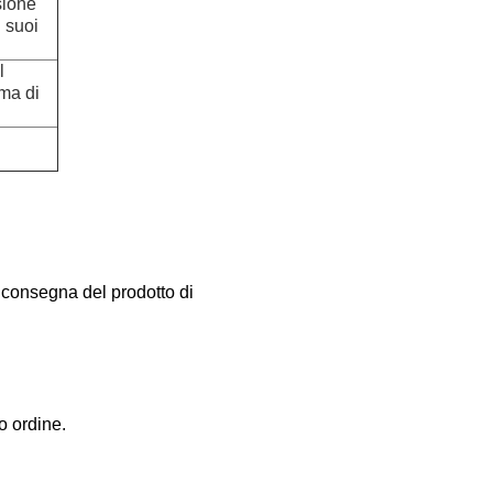
osione
l suoi
l
ima di
a consegna del prodotto di
o ordine.