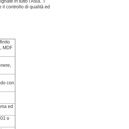
gnate in tutto l'Asia. I
il controllo di qualità ed
inito
a, MDF
enere,
ndo con
o
amma ed
201 o