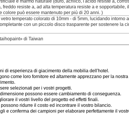
rtificiale e marmo naturale (duro, acrilico, l'acido resiste a, corr
a, freddo resiste a, ad alta temperatura resiste a e sopportabile, i
e colore può essere mantenuto per più di 20 anni. )
 vetro temperato colorato di 10mm - di 5mm, lucidando intorno a
ompletante con un piccolo disco trasparente per sostenere la c
taihopaint» di Taiwan
ni di esperienza di giacimento della mobilia dell'hotel.
elgono come loro fornitore ed altamente apprezzano per la nostr
rimento.
ere selezionati per i vostri progetti.
e la dimensione possono essere cambiamento di conseguenza.
rare il vostri livello del progetto ed effetti finali.
 possono ridurre il costo ed incontrare il vostro bilancio.
li e conferma dei campioni per elaborare perfettamente il vostr