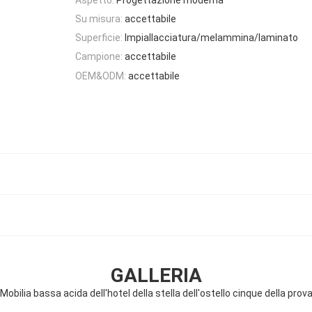
Su misura:
accettabile
Superficie:
Impiallacciatura/melammina/laminato
Campione:
accettabile
OEM&ODM:
accettabile
GALLERIA
Mobilia bassa acida dell'hotel della stella dell'ostello cinque della prov