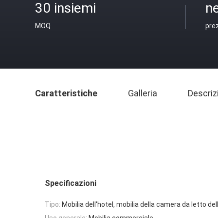
30 insiemi
ne
MOQ
pre
Caratteristiche
Galleria
Descriz
Specificazioni
Tipo:
Mobilia dell'hotel, mobilia della camera da letto del
Uso generale:
Mobilia commerciale