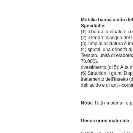
Mobilia bassa acida dell
Specifiche:
(1) il bordo laminato è 
(2) il tenore d'acqua de
(3) l'impiallacciatura è
(4) spumi: una densità d
Tessuto, unità di elabora
70.000).
rivestimento (di 5): Alta r
(6) Struction: i giunti Do
trattamento dell'insetto (
dell'acido e di anti--corrs
Nota:
Tutti i materiali 
Descrizione materiale: