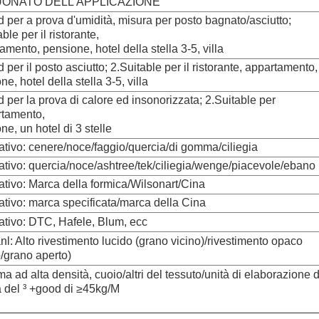
UONATO DELL'APPLICAZIONE
 per a prova d'umidità, misura per posto bagnato/asciutto;
ble per il ristorante,
amento, pensione, hotel della stella 3-5, villa
 per il posto asciutto; 2.Suitable per il ristorante, appartamento,
e, hotel della stella 3-5, villa
 per la prova di calore ed insonorizzata; 2.Suitable per
rtamento,
ne, un hotel di 3 stelle
ativo: cenere/noce/faggio/quercia/di gomma/ciliegia
ativo: quercia/noce/ashtree/tek/ciliegia/wenge/piacevole/ebano
ativo: Marca della formica/Wilsonart/Cina
ativo: marca specificata/marca della Cina
ativo: DTC, Hafele, Blum, ecc
nl: Alto rivestimento lucido (grano vicino)/rivestimento opaco
o/grano aperto)
a ad alta densità,
cuoio/altri del tessuto/unità di elaborazione d
à del ³ +good di ≥45kg/M