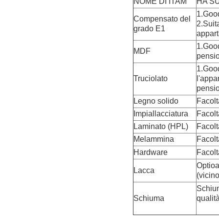
NOME DI ITAM
HA S
1.Good
Compensato del
2.Suita
grado E1
appart
1.Good
MDF
pension
1.Good
Truciolato
l'appa
pensio
Legno solido
Facolt
Impiallacciatura
Facolt
Laminato (HPL)
Facolt
Melammina
Facolt
Hardware
Facolt
Optioa
Lacca
(vicin
Schium
Schiuma
qualit