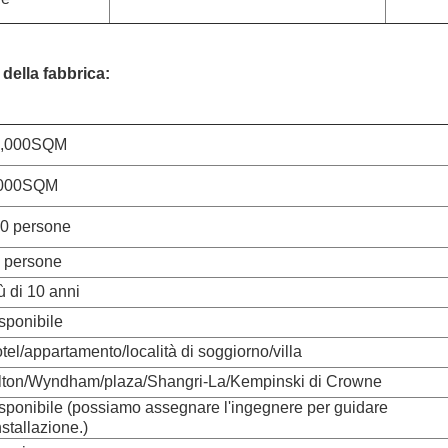
della fabbrica:
5,000SQM
,000SQM
0 persone
 persone
ù di 10 anni
sponibile
tel/appartamento/località di soggiorno/villa
lton/Wyndham/plaza/Shangri-La/Kempinski di Crowne
sponibile (possiamo assegnare l'ingegnere per guidare
installazione.)