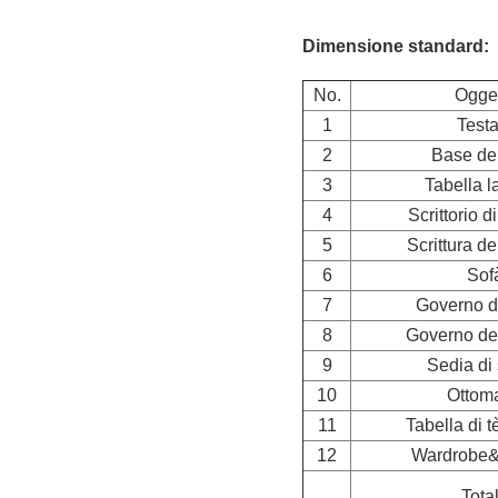
Dimensione standard:
No.
Ogge
1
Testa
2
Base del
3
Tabella l
4
Scrittorio di
5
Scrittura de
6
Sof
7
Governo d
8
Governo dei
9
Sedia di
10
Ottom
11
Tabella di t
12
Wardrobe&
Tota