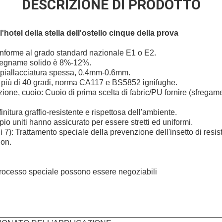
DESCRIZIONE DI PRODOTTO
'hotel della stella dell'ostello cinque della prova
conforme al grado standard nazionale E1 o E2.
l legname solido è 8%-12%.
 impiallacciatura spessa, 0.4mm-0.6mm.
i più di 40 gradi, norma CA117 e BS5852 ignifughe.
zione, cuoio: Cuoio di prima scelta di fabric/PU fornire (sfregam
ifinitura graffio-resistente e rispettosa dell'ambiente.
ppio uniti hanno assicurato per essere stretti ed uniformi.
di 7): Trattamento speciale della prevenzione dell'insetto di resis
ion.
e processo speciale possono essere negoziabili