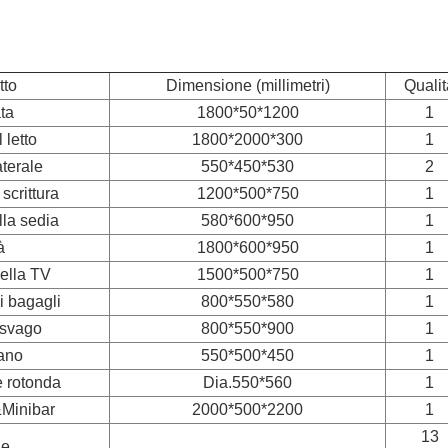
tto
Dimensione (millimetri)
Qualit
ta
1800*50*1200
1
 letto
1800*2000*300
1
aterale
550*450*530
2
 scrittura
1200*500*750
1
lla sedia
580*600*950
1
à
1800*600*950
1
ella TV
1500*500*750
1
 bagagli
800*550*580
1
 svago
800*550*900
1
ano
550*500*450
1
è rotonda
Dia.550*560
1
Minibar
2000*500*2200
1
13
le