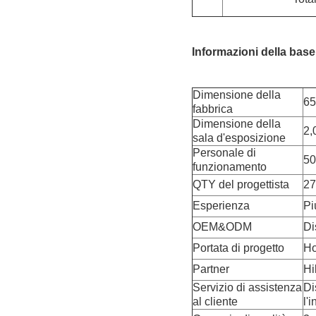
Informazioni della base 
Dimensione della
6
fabbrica
Dimensione della
2
sala d'esposizione
Personale di
50
funzionamento
QTY del progettista
27
Esperienza
Pi
OEM&ODM
Di
Portata di progetto
Ho
Partner
Hi
Servizio di assistenza
Di
al cliente
l'