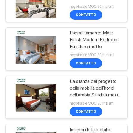
PRIVACY
negotiable MOQ:30 insiemi
CONTATTO
POLICY
L'appartamento Matt
Finish Modern Bedroom
Furniture mette
negotiable MOQ:30 insiemi
CONTATTO
La stanza del progetto
della mobilia dell'hotel
dell'Arabia Saudita mette
per progettazione cinque
negotiable MOQ:30 insiemi
stelle dell'hotel di vendita
CONTATTO
Insiemi della mobilia