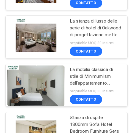
CONTROLLO
CONTATTO
DI
La stanza di lusso delle
QUALITÀ
serie di hotel di Oakwood
di progettazione mette
CONTATTICI
negotiable MOQ:30 insiemi
CONTATTO
RICHIEDA
La mobilia classica di
UNA
stile di Minimumlism
CITAZIONE
dell'appartamento
moderno fissa le
negotiable MOQ:30 insiemi
dimensioni su misura
MAPPA
CONTATTO
DEL
Stanza di ospite
SITO
1800mm Sofa Hotel
Bedroom Furniture Sets