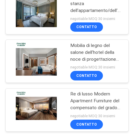
stanza
dell'appartamento/dell'hotel
con Sofa Bed & area
negotiable MOQ:30 insiemi
pranzante & area di vita
CONTATTO
Mobilia di legno del
salone dell'hotel della
noce di progettazione
moderna
negotiable MOQ:30 insiemi
CONTATTO
Re di lusso Modern
Apartment Furniture del
compensato del grado
E1
negotiable MOQ:30 insiemi
CONTATTO