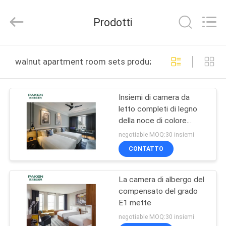
Foshan
Paken
Furniture
Prodotti
Co.,
Ltd..
All
Rights
Reserved.
CASA
walnut apartment room sets produzione online
PRODOTTI
Insiemi di camera da
letto completi di legno
CIRCA
della noce di colore
NOI
scuro dell'appartamento
negotiable MOQ:30 insiemi
CONTATTO
GIRO
La camera di albergo del
DELLA
compensato del grado
FABBRICA
E1 mette
negotiable MOQ:30 insiemi