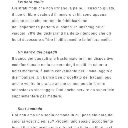
Lettiera molle
Gli strati molli che non irritano la pelle, il cuscino giusto,
il tipo di fibre usate ed il numero di fili sono appena
alcune cose che entrano in fabbricazione
dell'esperienza perfetta di sonno. In un'indagine di
viaggio, 78% dei dichiaranti ha detto ritengono che gli
hotel dovessero offrire i letti comodi e la lettiera molle.
Un banco dei bagagli
Il banco dei bagagli si è trasformato in in un dispositivo
multifunzionale nella camera degli ospiti. In odierno
hotel moderno, è molto conveniente per l'imballaggio o
disimballare. Un banco ben progettato dei bagagli può
anche venire in pratico anche se non potete fornire
abbastanza stoccaggio. Può anche servire da superficie
supplementare per mettere.
Seat comodo
Chi non ama una sedia comoda in cui possiate dare dei
calci ai vostri piedi su? Progetti uno spazio accogliente
in cui il vostro ospite può ritirarsi, ha letto un libro, o si