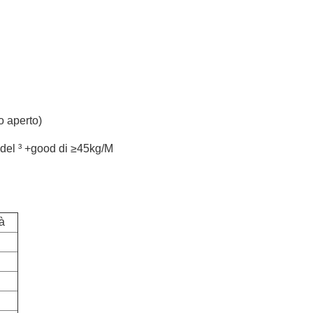
o aperto)
à del ³ +good di ≥45kg/M
à