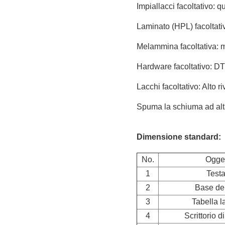
Impiallacci facoltativo:
Laminato (HPL) facoltati
Melammina facoltativa: m
Hardware facoltativo: DT
Lacchi facoltativo: Alto 
Spuma la schiuma ad alta 
Dimensione standard:
No.
Ogge
1
Testa
2
Base del
3
Tabella l
4
Scrittorio di