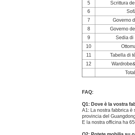
5
Scrittura de
6
Sof
7
Governo d
8
Governo dei
9
Sedia di
10
Ottom
11
Tabella di t
12
Wardrobe&
Tota
FAQ:
Q1: Dove è la vostra fa
A1: La nostra fabbrica è s
provincia del Guangdong
E la nostra officina ha 6
Q2: Potete mobilia su o