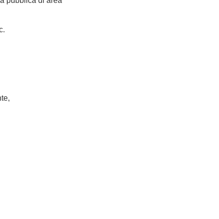
ia pubblica di area
c.
te,