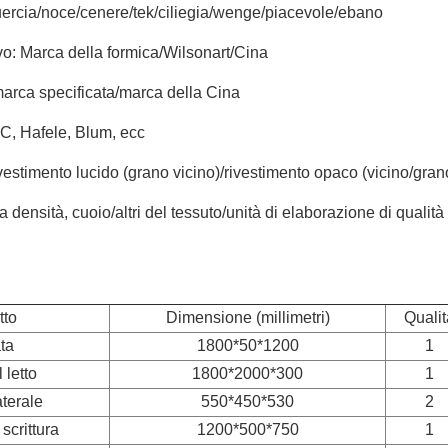
 quercia/noce/cenere/tek/ciliegia/wenge/piacevole/ebano
vo: Marca della formica/Wilsonart/Cina
arca specificata/marca della Cina
C, Hafele, Blum, ecc
rivestimento lucido (grano vicino)/rivestimento opaco (vicino/gran
densità, cuoio/altri del tessuto/unità di elaborazione di qualit
tto
Dimensione (millimetri)
Qualit
ta
1800*50*1200
1
 letto
1800*2000*300
1
aterale
550*450*530
2
 scrittura
1200*500*750
1