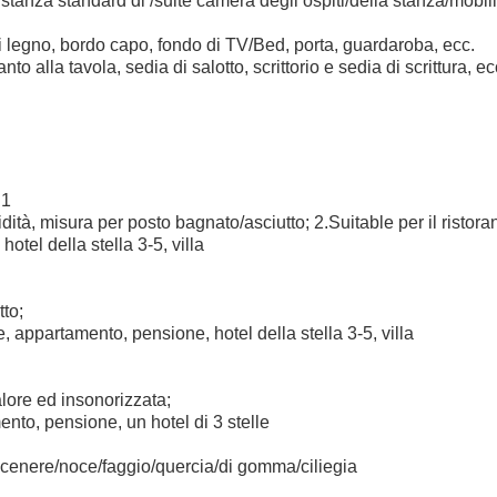
stanza standard di /suite camera degli ospiti/della stanza/mobil
i legno, bordo capo, fondo di TV/Bed, porta, guardaroba, ecc.
nto alla tavola, sedia di salotto, scrittorio e sedia di scrittura, ec
E1
ità, misura per posto bagnato/asciutto; 2.Suitable per il ristoran
otel della stella 3-5, villa
tto;
te, appartamento, pensione, hotel della stella 3-5, villa
lore ed insonorizzata;
ento, pensione, un hotel di 3 stelle
: cenere/noce/faggio/quercia/di gomma/ciliegia