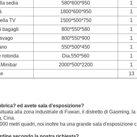
lla sedia
580*600*950
1
à
1800*600*950
1
ella TV
1500*500*750
1
 bagagli
800*550*580
1
 svago
800*550*900
1
ano
550*500*450
1
è rotonda
Dia.550*560
1
Minibar
2000*500*2200
1
le
13
bbrica? ed avete sala d'esposizione?
ituata alla zona industriale di Fuwan, il distretto di Gaoming, la 
, Cina.
5000 metri quadri, noi inoltre ha una grande sala d'esposizione 
rdine secondo la nostra richiesta?