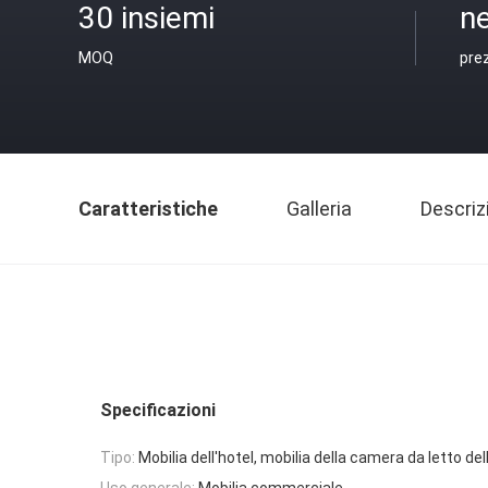
30 insiemi
ne
MOQ
pre
Caratteristiche
Galleria
Descriz
Specificazioni
Tipo:
Mobilia dell'hotel, mobilia della camera da letto del
Uso generale:
Mobilia commerciale