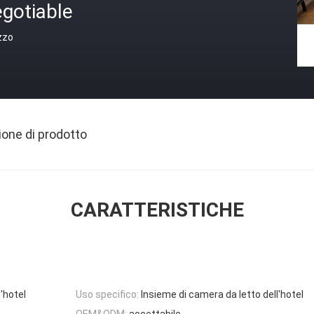
gotiable
zzo
ione di prodotto
CARATTERISTICHE
l'hotel
Uso specifico:
Insieme di camera da letto dell'hotel
OEM&ODM:
accettabile