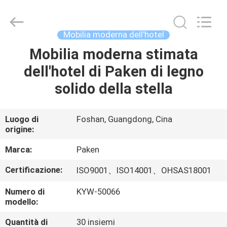
Foshan
Paken
Furniture
Co.,
Ltd..
Mobilia moderna dell'hotel
All
Rights
Reserved.
Mobilia moderna stimata
CASA
dell'hotel di Paken di legno
PRODOTTI
solido della stella
CIRCA
Luogo di
Foshan, Guangdong, Cina
origine:
NOI
Marca:
Paken
GIRO
Certificazione:
ISO9001、ISO14001、OHSAS18001
DELLA
Numero di
KYW-50066
FABBRICA
modello:
Quantità di
30 insiemi