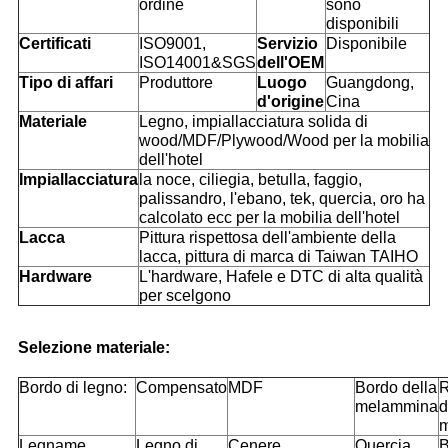
ordine
sono
disponibili
Certificati
ISO9001,
Servizio
Disponibile
ISO14001&SGS
dell'OEM
Tipo di affari
Produttore
Luogo
Guangdong,
d'origine
Cina
Materiale
Legno, impiallacciatura solida di
wood/MDF/Plywood/Wood per la mobilia
dell'hotel
Impiallacciatura
la noce, ciliegia, betulla, faggio,
palissandro, l'ebano, tek, quercia, oro ha
calcolato ecc per la mobilia dell'hotel
Lacca
Pittura rispettosa dell'ambiente della
lacca, pittura di marca di Taiwan TAIHO
Hardware
L'hardware, Hafele e DTC di alta qualità
per scelgono
Selezione materiale:
Bordo di legno:
Compensato
MDF
Bordo della
R
melammina
d
Legname
Legno di
Cenere
Quercia
B