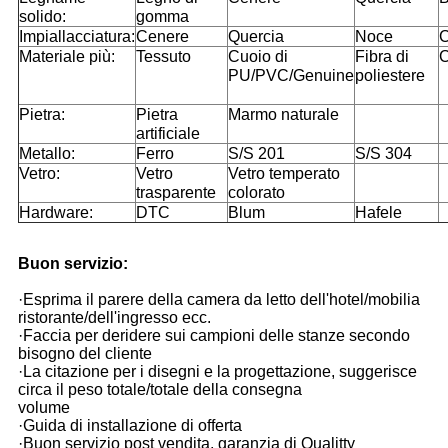
solido:
gomma
Impiallacciatura:
Cenere
Quercia
Noce
C
Materiale più:
Tessuto
Cuoio di
Fibra di
C
PU/PVC/Genuine
poliestere
Pietra:
Pietra
Marmo naturale
artificiale
Metallo:
Ferro
S/S 201
S/S 304
Vetro:
Vetro
Vetro temperato
trasparente
colorato
Hardware:
DTC
Blum
Hafele
Buon servizio:
·Esprima il parere della camera da letto dell'hotel/mobilia
ristorante/dell'ingresso ecc.
·Faccia per deridere sui campioni delle stanze secondo
bisogno del cliente
·La citazione per i disegni e la progettazione, suggerisce
circa il peso totale/totale della consegna
volume
·Guida di installazione di offerta
·Buon servizio post vendita, garanzia di Qualitty