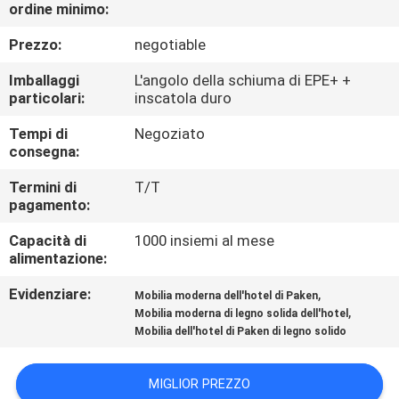
CONTROLLO
ordine minimo:
DI
Prezzo:
negotiable
QUALITÀ
Imballaggi
L'angolo della schiuma di EPE+ +
particolari:
inscatola duro
CONTATTICI
Tempi di
Negoziato
consegna:
RICHIEDA
Termini di
T/T
pagamento:
UNA
Capacità di
1000 insiemi al mese
CITAZIONE
alimentazione:
Evidenziare:
,
Mobilia moderna dell'hotel di Paken
MAPPA
,
Mobilia moderna di legno solida dell'hotel
DEL
Mobilia dell'hotel di Paken di legno solido
SITO
MIGLIOR PREZZO