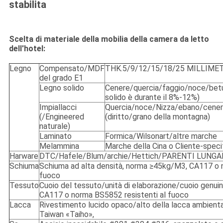
stabilita
Scelta di materiale della mobilia della camera da letto
dell'hotel:
Legno
Compensato/MDF
THK.5/9/12/15/18/25 MILLIME
del grado E1
Legno solido
Cenere/quercia/faggio/noce/betull
solido è durante il 8%-12%)
Impiallacci
Quercia/noce/Nizza/ebano/cener
(/Engineered
(diritto/grano della montagna)
naturale)
Laminato
Formica/Wilsonart/altre marche
Melammina
Marche della Cina o Cliente-speci
Harware
DTC/Hafele/Blum/archie/Hettich/PARENTI LUNG
Schiuma
Schiuma ad alta densità, norma ≥45kg/M3, CA117 o 
fuoco
Tessuto
Cuoio del tessuto/unità di elaborazione/cuoio genuin
CA117 o norma BS5852 resistenti al fuoco
Lacca
Rivestimento lucido opaco/alto della lacca ambienta
Taiwan «Taiho»,