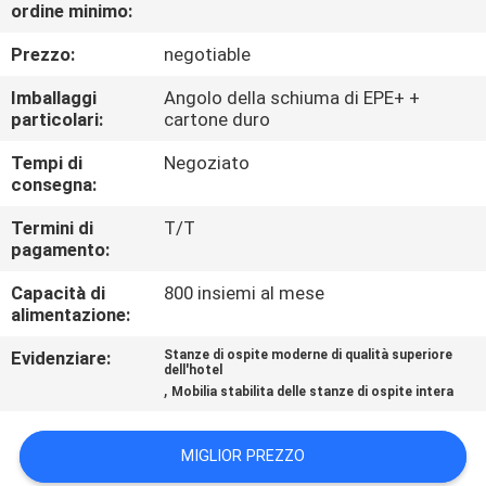
CONTROLLO
ordine minimo:
DI
Prezzo:
negotiable
QUALITÀ
Imballaggi
Angolo della schiuma di EPE+ +
particolari:
cartone duro
CONTATTICI
Tempi di
Negoziato
consegna:
RICHIEDA
Termini di
T/T
pagamento:
UNA
Capacità di
800 insiemi al mese
CITAZIONE
alimentazione:
Evidenziare:
Stanze di ospite moderne di qualità superiore
MAPPA
dell'hotel
,
Mobilia stabilita delle stanze di ospite intera
DEL
SITO
MIGLIOR PREZZO