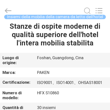
Foshan
Paken
Furniture
Co.,
Ltd..
Insiemi della mobilia della camera da letto dell'hotel
All
Rights
Reserved.
Stanze di ospite moderne di
CASA
qualità superiore dell'hotel
PRODOTTI
l'intera mobilia stabilita
CIRCA
Luogo di
Foshan, Guangdong, Cina
origine:
NOI
Marca:
PAKEN
GIRO
Certificazione:
ISO9001、ISO14001、OHSAS18001
DELLA
Numero di
HFX S10860
FABBRICA
modello:
Quantità di
30 insiemi