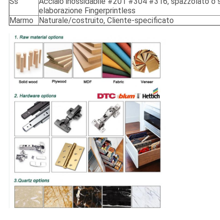
Ss
Acciaio inossidabile #201 #304 #316, spazzolato o s
elaborazione Fingerprintless
Marmo
Naturale/costruito, Cliente-specificato