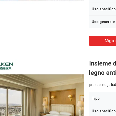
Uso specifico
Uso generale
Miglio
Insieme d
legno ant
prezzo:
negotia
Tipo
Uso specifico