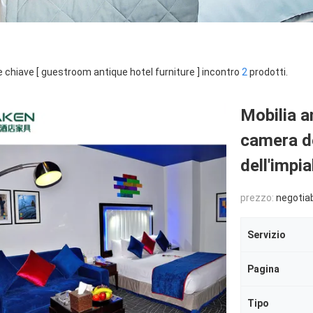
e chiave [ guestroom antique hotel furniture ] incontro
2
prodotti.
Mobilia an
camera de
dell'impia
prezzo:
negotia
Servizio
Pagina
Tipo