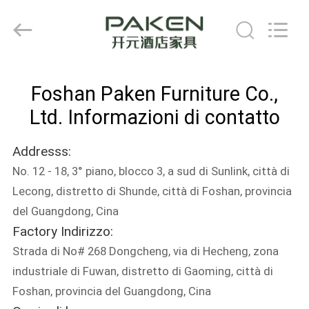
Foshan
Paken
Furniture
Co.,
Ltd..
All
Rights
Reserved.
CASA
Foshan Paken Furniture Co.,
PRODOTTI
Ltd. Informazioni di contatto
Addresss:
CIRCA
No. 12 - 18, 3° piano, blocco 3, a sud di Sunlink, città di
NOI
Lecong, distretto di Shunde, città di Foshan, provincia
del Guangdong, Cina
GIRO
Factory Indirizzo:
DELLA
Strada di No# 268 Dongcheng, via di Hecheng, zona
FABBRICA
industriale di Fuwan, distretto di Gaoming, città di
Foshan, provincia del Guangdong, Cina