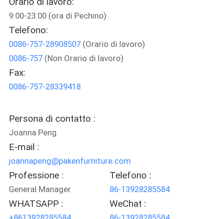
Orario di lavoro:
CONTROLLO
9:00-23:00 (ora di Pechino)
DI
Telefono:
QUALITÀ
0086-757-28908507
(Orario di lavoro)
0086-757
(Non Orario di lavoro)
CONTATTICI
Fax:
0086-757-28339418
RICHIEDA
UNA
Persona di contatto :
Joanna Peng
CITAZIONE
E-mail :
joannapeng@pakenfurniture.com
MAPPA
Professione :
Telefono :
DEL
General Manager
86-13928285584
SITO
WHATSAPP :
WeChat :
+8613928285584
86-13928285584