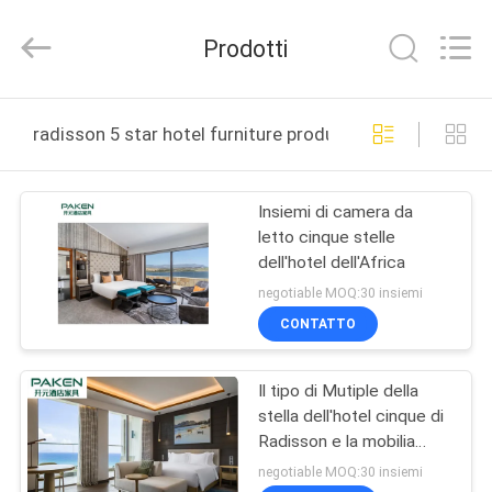
Foshan
Paken
Furniture
Prodotti
Co.,
Ltd..
All
Rights
Reserved.
CASA
radisson 5 star hotel furniture produzione online
PRODOTTI
Insiemi di camera da
letto cinque stelle
CIRCA
dell'hotel dell'Africa
NOI
negotiable MOQ:30 insiemi
CONTATTO
GIRO
Il tipo di Mutiple della
DELLA
stella dell'hotel cinque di
FABBRICA
Radisson e la mobilia
standard della camera da
negotiable MOQ:30 insiemi