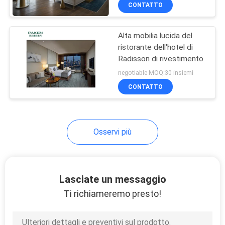
letto di Sytle mette
CONTROLLO
CONTATTO
DI
Alta mobilia lucida del
QUALITÀ
ristorante dell'hotel di
Radisson di rivestimento
CONTATTICI
negotiable MOQ:30 insiemi
CONTATTO
RICHIEDA
UNA
Osservi più
CITAZIONE
MAPPA
Lasciate un messaggio
DEL
Ti richiameremo presto!
SITO