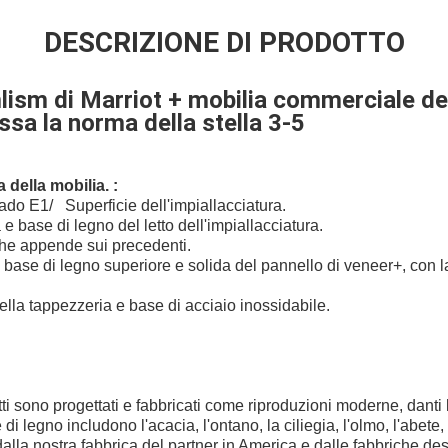
DESCRIZIONE DI PRODOTTO
ism di Marriot + mobilia commerciale del
issa la norma della stella 3-5
 della mobilia. :
o E1/ Superficie dell'impiallacciatura.
e base di legno del letto dell'impiallacciatura.
he appende sui precedenti.
base di legno superiore e solida del pannello di veneer+, con l
della tappezzeria e base di acciaio inossidabile.
tti sono progettati e fabbricati come riproduzioni moderne, danti l
 legno includono l'acacia, l'ontano, la ciliegia, l'olmo, l'abete, 
dalla nostra fabbrica del partner in America e dalle fabbriche desi