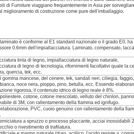
ili di Furniture viaggiano frequentemente in Asia per sorvegliare 
 sul miglioramento di costruzione come pure dell'imballaggio.
 laminato è conforme al E1 standard nazionale o il grado E0, ha f
ssore 0.6mm dell'impiallacciatura. Laminato, compensato, lacc
cciatura tinta di legno, impiallacciatura di legno naturale,
cciatura di legno di tecnologia, rifornimenti facoltativi quale la c
a, quercia, tek, ecc.
 gomma mancese, del cenere, tek, sandali neri, ciliegia, faggio,
bianca, noce nera, pioppo, pino, betulla, ecc. Essendo elabora
azione rigorosa, il contenuto idrico di legno reale è 8%.
 poliestere, cotone, cotone mescolato, velluto del chinlon, pann
abile di 3M, con rallentamento della fiamma ed ignifugo.
i elaborazione, PVC, cuoio genuino con rallentamento della fi
.
erniciatura a spruzzo o processo placcante, acciai inossidabili 
cchio o rivestimento di trafilatura.
rtificiale e marmo naturale (duro, acrilico, l'acido resiste a, corr