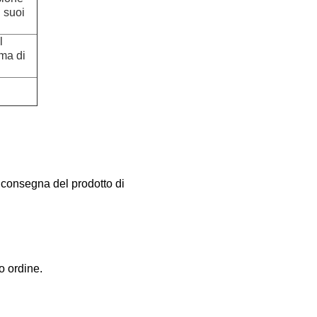
l suoi
l
ima di
a consegna del prodotto di
o ordine.