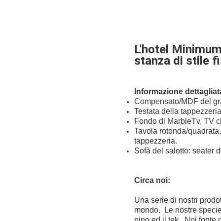
L'hotel Minimuml
stanza di stile f
Informazione dettagliata
Compensato/MDF del grad
Testata della tappezzeria 
Fondo di MarbleTv, TV c
Tavola rotonda/quadrata, 
tappezzeria.
Sofà del salotto: seater 
Circa noi:
Una serie di nostri prodo
mondo. Le nostre specie di
pino ed il tek. Noi fonte 