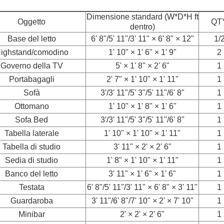
Dimensione standard (W*D*H ft
Oggetto
QT
dentro)
Base del letto
6' 8"/5' 11"/3' 11" × 6' 8" × 12"
1/
ighstand/comodino
1' 10" × 1' 6" × 1' 9"
2
Governo della TV
5' × 1' 8" × 2' 6"
1
Portabagagli
2' 7" × 1' 10" × 1' 11"
1
Sofà
3'/3' 11"/5' 3"/5' 11"/6' 8"
1
Ottomano
1' 10" × 1' 8" × 1' 6"
1
Sofa Bed
3'/3' 11"/5' 3"/5' 11"/6' 8"
1
Tabella laterale
1' 10" × 1' 10" × 1' 11"
1
Tabella di studio
3' 11" × 2' × 2' 6"
1
Sedia di studio
1' 8" × 1' 10" × 1' 11"
1
Banco del letto
3' 11" × 1' 6" × 1' 6"
1
Testata
6' 8"/5' 11"/3' 11" × 6' 8" × 3' 11"
1
Guardaroba
3' 11"/6' 8"/7' 10" × 2' × 7' 10"
1
Minibar
2' × 2' × 2' 6"
1