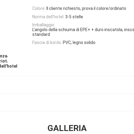
Colore:
Il cliente richiesto, prova il colore/ordinato
Norma dell'hotel:
3-5 stelle
Imballaggio:
L'angolo della schiuma di EPE+ + duro inscatola, insca
standard
Fascia di bordo:
PVC, legno solido
,
anza
,
riot
ell'hotel
GALLERIA