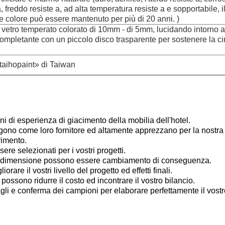
a, freddo resiste a, ad alta temperatura resiste a e sopportabile, i
e colore può essere mantenuto per più di 20 anni. )
 vetro temperato colorato di 10mm - di 5mm, lucidando intorno a
ompletante con un piccolo disco trasparente per sostenere la c
taihopaint» di Taiwan
ni di esperienza di giacimento della mobilia dell'hotel.
elgono come loro fornitore ed altamente apprezzano per la nostr
rimento.
ere selezionati per i vostri progetti.
e la dimensione possono essere cambiamento di conseguenza.
rare il vostri livello del progetto ed effetti finali.
 possono ridurre il costo ed incontrare il vostro bilancio.
li e conferma dei campioni per elaborare perfettamente il vostr