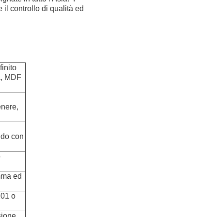
il controllo di qualità ed
inito
a, MDF
enere,
ndo con
o
amma ed
201 o
osione