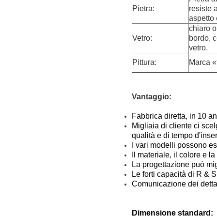
Pietra:
resiste 
aspetto 
chiaro o
Vetro:
bordo, c
vetro.
Pittura:
Marca «
Vantaggio:
Fabbrica diretta, in 10 an
Migliaia di cliente ci sc
qualità e di tempo d'inse
I vari modelli possono ess
Il materiale, il colore 
La progettazione può miglio
Le forti capacità di R & S
Comunicazione dei dettag
Dimensione standard: