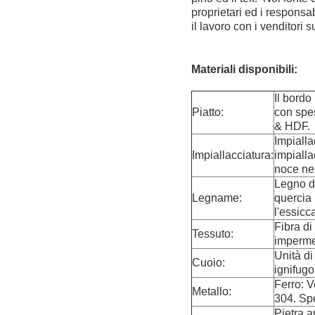
proprietari ed i responsab
il lavoro con i venditori
Materiali disponibili:
Il bordo
Piatto:
con spe
& HDF.
Impialla
Impiallacciatura:
impialla
noce ner
Legno di
Legname:
quercia 
l'essicc
Fibra di
Tessuto:
imperme
Unità d
Cuoio:
ignifugo
Ferro: V
Metallo:
304. Spe
Pietra a