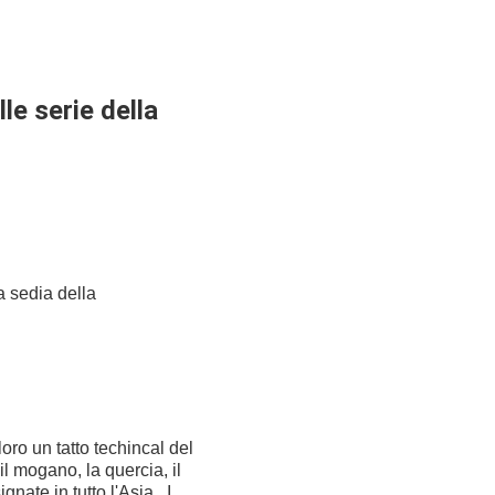
le serie della
a sedia della
oro un tatto techincal del
il mogano, la quercia, il
gnate in tutto l'Asia. I