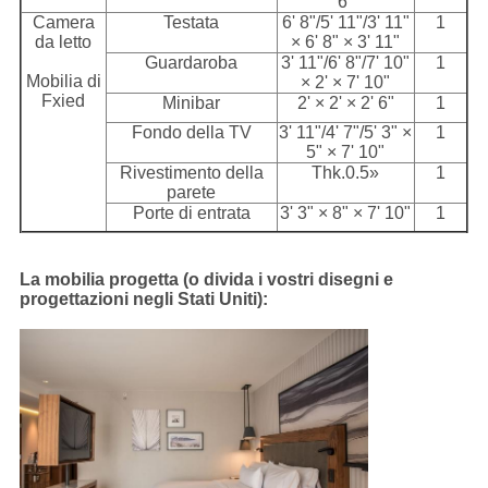
6"
Camera
Testata
6' 8"/5' 11"/3' 11"
1
da letto
× 6' 8" × 3' 11"
Guardaroba
3' 11"/6' 8"/7' 10"
1
Mobilia di
× 2' × 7' 10"
Fxied
Minibar
2' × 2' × 2' 6"
1
Fondo della TV
3' 11"/4' 7"/5' 3" ×
1
5" × 7' 10"
Rivestimento della
Thk.0.5»
1
parete
Porte di entrata
3' 3" × 8" × 7' 10"
1
La mobilia progetta (o divida i vostri disegni e
progettazioni negli Stati Uniti):