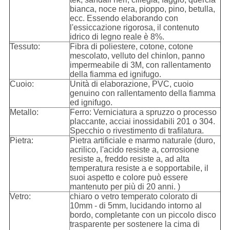
bianca, noce nera, pioppo, pino, betulla,
ecc. Essendo elaborando con
l'essiccazione rigorosa, il contenuto
idrico di legno reale è 8%.
Tessuto:
Fibra di poliestere, cotone, cotone
mescolato, velluto del chinlon, panno
impermeabile di 3M, con rallentamento
della fiamma ed ignifugo.
Cuoio:
Unità di elaborazione, PVC, cuoio
genuino con rallentamento della fiamma
ed ignifugo.
Metallo:
Ferro: Verniciatura a spruzzo o processo
placcante, acciai inossidabili 201 o 304.
Specchio o rivestimento di trafilatura.
Pietra:
Pietra artificiale e marmo naturale (duro,
acrilico, l'acido resiste a, corrosione
resiste a, freddo resiste a, ad alta
temperatura resiste a e sopportabile, il
suoi aspetto e colore può essere
mantenuto per più di 20 anni. )
Vetro:
chiaro o vetro temperato colorato di
10mm - di 5mm, lucidando intorno al
bordo, completante con un piccolo disco
trasparente per sostenere la cima di