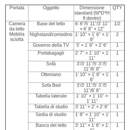
Portata
Oggetto
Dimensione
QTY
standard (W*D*H
ft dentro)
Camera
Base del letto
6' 8"/5' 11"/3' 11"
1/2
da letto
× 6' 8" × 12"
Mobilia
Nighstand/comodino
1' 10" × 1' 6" × 1'
2
sciolta
9"
Governo della TV
5' × 1' 8" × 2' 6"
1
Portabagagli
2' 7" × 1' 10" × 1'
1
11"
Sofà
3'/3' 11"/5' 3"/5'
1
11"/6' 8"
Ottomano
1' 10" × 1' 8" × 1'
1
6"
Sofa Bed
3'/3' 11"/5' 3"/5'
1
11"/6' 8"
Tabella laterale
1' 10" × 1' 10" ×
1
1' 11"
Tabella di studio
3' 11" × 2' × 2' 6"
1
Sedia di studio
1' 8" × 1' 10" × 1'
1
11"
Banco del letto
3' 11" × 1' 6" × 1'
1