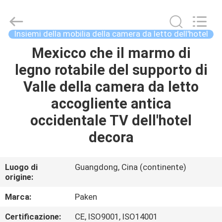
Foshan
Paken
Furniture
Co.,
Ltd..
Insiemi della mobilia della camera da letto dell'hotel
All
Rights
Reserved.
Mexicco che il marmo di
CASA
legno rotabile del supporto di
PRODOTTI
Valle della camera da letto
accogliente antica
CIRCA
occidentale TV dell'hotel
NOI
decora
GIRO
Luogo di
Guangdong, Cina (continente)
origine:
DELLA
FABBRICA
Marca:
Paken
Certificazione:
CE, ISO9001, ISO14001