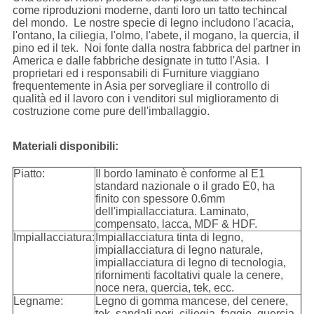
come riproduzioni moderne, danti loro un tatto techincal
del mondo. Le nostre specie di legno includono l'acacia,
l'ontano, la ciliegia, l'olmo, l'abete, il mogano, la quercia, il
pino ed il tek. Noi fonte dalla nostra fabbrica del partner in
America e dalle fabbriche designate in tutto l'Asia. I
proprietari ed i responsabili di Furniture viaggiano
frequentemente in Asia per sorvegliare il controllo di
qualità ed il lavoro con i venditori sul miglioramento di
costruzione come pure dell'imballaggio.
Materiali disponibili:
Piatto:
Il bordo laminato è conforme al E1
standard nazionale o il grado E0, ha
finito con spessore 0.6mm
dell'impiallacciatura. Laminato,
compensato, lacca, MDF & HDF.
Impiallacciatura:
Impiallacciatura tinta di legno,
impiallacciatura di legno naturale,
impiallacciatura di legno di tecnologia,
rifornimenti facoltativi quale la cenere,
noce nera, quercia, tek, ecc.
Legname:
Legno di gomma mancese, del cenere,
tek, sandali neri, ciliegia, faggio, quercia