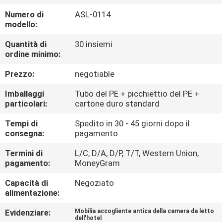
CONTROLLO
Numero di
ASL-0114
DI
modello:
QUALITÀ
Quantità di
30 insiemi
ordine minimo:
CONTATTICI
Prezzo:
negotiable
Imballaggi
Tubo del PE + picchiettio del PE +
RICHIEDA
particolari:
cartone duro standard
UNA
Tempi di
Spedito in 30 - 45 giorni dopo il
consegna:
pagamento
CITAZIONE
Termini di
L/C, D/A, D/P, T/T, Western Union,
pagamento:
MoneyGram
MAPPA
Capacità di
Negoziato
DEL
alimentazione:
SITO
Evidenziare:
Mobilia accogliente antica della camera da letto
dell'hotel