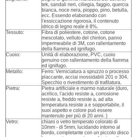
tek, sandali neri, ciliegia, faggio, quercia
bianca, noce nera, pioppo, pino, betulla,
ecc. Essendo elaborando con
l'essiccazione rigorosa, il contenuto
idrico di legno reale è 8%.
Tessuto:
Fibra di poliestere, cotone, cotone
mescolato, velluto del chinlon, panno
impermeabile di 3M, con rallentamento
della fiamma ed ignifugo.
Cuoio:
Unità di elaborazione, PVC, cuoio
genuino con rallentamento della fiamma
ed ignifugo.
Metallo:
Ferro: Verniciatura a spruzzo o processo
placcante, acciai inossidabili 201 o 304.
Specchio o rivestimento di trafilatura.
Pietra:
Pietra artificiale e marmo naturale (duro,
acrilico, l'acido resiste a, corrosione
resiste a, freddo resiste a, ad alta
temperatura resiste a e sopportabile, il
suoi aspetto e colore può essere
mantenuto per più di 20 anni. )
Vetro:
chiaro o vetro temperato colorato di
10mm - di 5mm, lucidando intorno al
bordo, completante con un piccolo disco