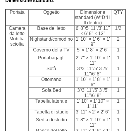
Dimensione standard:
Portata
Oggetto
Dimensione
QTY
standard (W*D*H
ft dentro)
Camera
Base del letto
6' 8"/5' 11"/3' 11"
1/2
da letto
× 6' 8" × 12"
Mobilia
Nighstand/comodino
1' 10" × 1' 6" × 1'
2
sciolta
9"
Governo della TV
5' × 1' 8" × 2' 6"
1
Portabagagli
2' 7" × 1' 10" × 1'
1
11"
Sofà
3'/3' 11"/5' 3"/5'
1
11"/6' 8"
Ottomano
1' 10" × 1' 8" × 1'
1
6"
Sofa Bed
3'/3' 11"/5' 3"/5'
1
11"/6' 8"
Tabella laterale
1' 10" × 1' 10" ×
1
1' 11"
Tabella di studio
3' 11" × 2' × 2' 6"
1
Sedia di studio
1' 8" × 1' 10" × 1'
1
11"
Banco del letto
3' 11" × 1' 6" × 1'
1