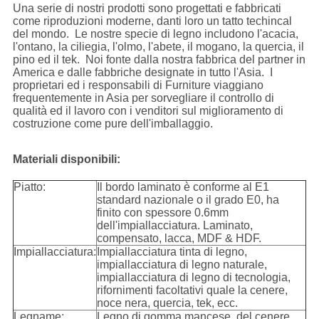
Una serie di nostri prodotti sono progettati e fabbricati
come riproduzioni moderne, danti loro un tatto techincal
del mondo. Le nostre specie di legno includono l'acacia,
l'ontano, la ciliegia, l'olmo, l'abete, il mogano, la quercia, il
pino ed il tek. Noi fonte dalla nostra fabbrica del partner in
America e dalle fabbriche designate in tutto l'Asia. I
proprietari ed i responsabili di Furniture viaggiano
frequentemente in Asia per sorvegliare il controllo di
qualità ed il lavoro con i venditori sul miglioramento di
costruzione come pure dell'imballaggio.
Materiali disponibili:
Piatto:
Il bordo laminato è conforme al E1
standard nazionale o il grado E0, ha
finito con spessore 0.6mm
dell'impiallacciatura. Laminato,
compensato, lacca, MDF & HDF.
Impiallacciatura:
Impiallacciatura tinta di legno,
impiallacciatura di legno naturale,
impiallacciatura di legno di tecnologia,
rifornimenti facoltativi quale la cenere,
noce nera, quercia, tek, ecc.
Legname:
Legno di gomma mancese, del cenere,