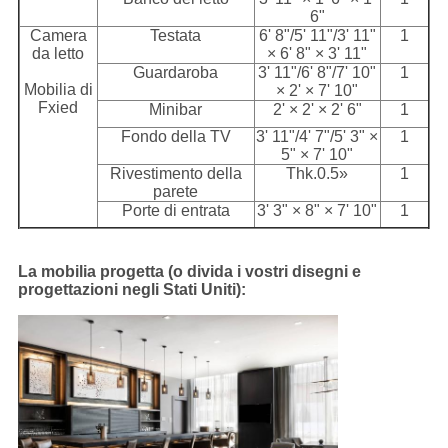
6"
Camera
Testata
6' 8"/5' 11"/3' 11"
1
da letto
× 6' 8" × 3' 11"
Guardaroba
3' 11"/6' 8"/7' 10"
1
Mobilia di
× 2' × 7' 10"
Fxied
Minibar
2' × 2' × 2' 6"
1
Fondo della TV
3' 11"/4' 7"/5' 3" ×
1
5" × 7' 10"
Rivestimento della
Thk.0.5»
1
parete
Porte di entrata
3' 3" × 8" × 7' 10"
1
La mobilia progetta (o divida i vostri disegni e
progettazioni negli Stati Uniti):