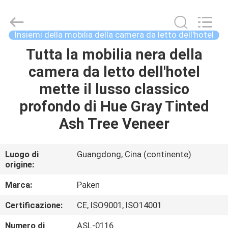
Foshan
Paken
Furniture
Co.,
Ltd..
Insiemi della mobilia della camera da letto dell'hotel
All
Rights
Reserved.
Tutta la mobilia nera della
CASA
camera da letto dell'hotel
PRODOTTI
mette il lusso classico
profondo di Hue Gray Tinted
CIRCA
Ash Tree Veneer
NOI
Luogo di
Guangdong, Cina (continente)
origine:
GIRO
DELLA
Marca:
Paken
FABBRICA
Certificazione:
CE, ISO9001, ISO14001
Numero di
ASL-0116