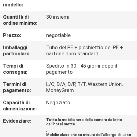
CONTROLLO
modello:
DI
Quantità di
30 insiemi
ordine minimo:
QUALITÀ
Prezzo:
negotiable
CONTATTICI
Imballaggi
Tubo del PE + picchiettio del PE +
particolari:
cartone duro standard
RICHIEDA
Tempi di
Spedito in 30 - 45 giorni dopo il
consegna:
pagamento
UNA
CITAZIONE
Termini di
L/C, D/A, D/P, T/T, Western Union,
pagamento:
MoneyGram
Capacità di
Negoziato
MAPPA
alimentazione:
DEL
Evidenziare:
Tutta la mobilia nera della camera da letto
SITO
dell'hotel mette
,
Mobilie classiche su misura dell'albergo di lusso