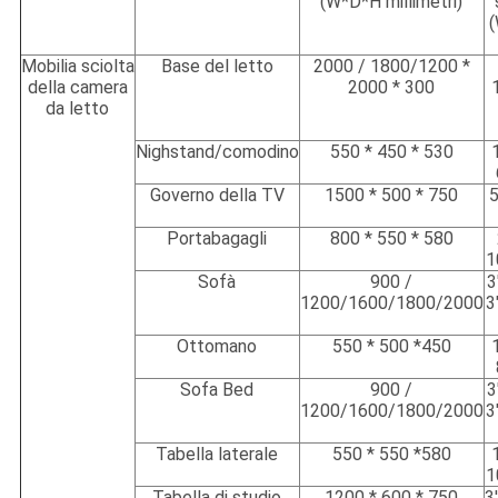
(W*D*H millimetri)
Mobilia sciolta
Base del letto
2000 / 1800/1200 *
della camera
2000 * 300
da letto
Nighstand/comodino
550 * 450 * 530
Governo della TV
1500 * 500 * 750
5
Portabagagli
800 * 550 * 580
1
Sofà
900 /
3
1200/1600/1800/2000
3
Ottomano
550 * 500 *450
Sofa Bed
900 /
3
1200/1600/1800/2000
3
Tabella laterale
550 * 550 *580
1
Tabella di studio
1200 * 600 * 750
3