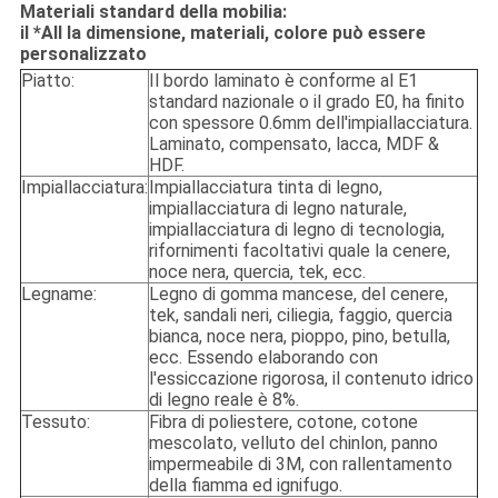
Materiali standard della mobilia:
il *All la dimensione, materiali, colore può essere
personalizzato
Piatto:
Il bordo laminato è conforme al E1
standard nazionale o il grado E0, ha finito
con spessore 0.6mm dell'impiallacciatura.
Laminato, compensato, lacca, MDF &
HDF.
Impiallacciatura:
Impiallacciatura tinta di legno,
impiallacciatura di legno naturale,
impiallacciatura di legno di tecnologia,
rifornimenti facoltativi quale la cenere,
noce nera, quercia, tek, ecc.
Legname:
Legno di gomma mancese, del cenere,
tek, sandali neri, ciliegia, faggio, quercia
bianca, noce nera, pioppo, pino, betulla,
ecc. Essendo elaborando con
l'essiccazione rigorosa, il contenuto idrico
di legno reale è 8%.
Tessuto:
Fibra di poliestere, cotone, cotone
mescolato, velluto del chinlon, panno
impermeabile di 3M, con rallentamento
della fiamma ed ignifugo.