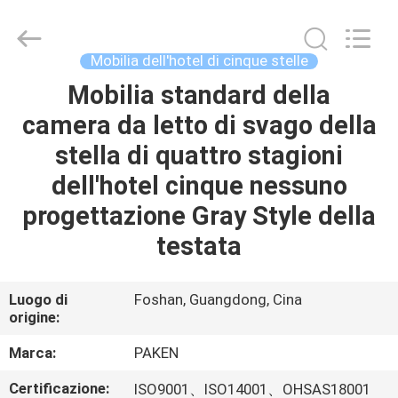
Foshan
Paken
Furniture
Co.,
Ltd..
Mobilia dell'hotel di cinque stelle
All
Rights
Reserved.
Mobilia standard della
CASA
camera da letto di svago della
PRODOTTI
stella di quattro stagioni
dell'hotel cinque nessuno
CIRCA
progettazione Gray Style della
NOI
testata
GIRO
Luogo di
Foshan, Guangdong, Cina
origine:
DELLA
FABBRICA
Marca:
PAKEN
Certificazione:
ISO9001、ISO14001、OHSAS18001