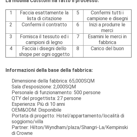
La mobilia Cutstom ha fatto il processo:
1
Faccia esattamente la
5
Confermi tutti i
lista di citazione
campione e disegni
2
Confermi il contratto
6
Inizi a produrre le
merci
3
Fornisca il tessuto ed i
7
Esamini le merci in
campioni di legno
fabbrica
4
Faccia i disegni dello
8
Carico del buon
shope per ogni oggetto
Informazioni della base della fabbrica:
Dimensione della fabbrica: 65,000SQM
Sala d'esposizione: 2,000SQM
Personale di funzionamento: 500 persone
QTY del progettista: 27 persone
Esperienza: Più di 10 anni
OEM&ODM: Disponibile
Portata di progetto: Hotel/appartamento/località di
soggiorno/villa
Partner: Hilton/Wyndham/plaza/Shangri-La/Kempinski
di Crowne