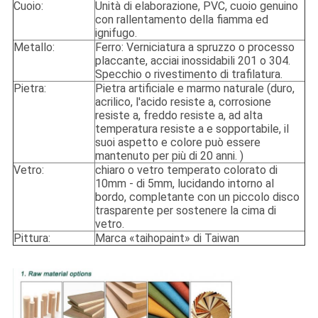
Cuoio:
Unità di elaborazione, PVC, cuoio genuino
con rallentamento della fiamma ed
ignifugo.
Metallo:
Ferro: Verniciatura a spruzzo o processo
placcante, acciai inossidabili 201 o 304.
Specchio o rivestimento di trafilatura.
Pietra:
Pietra artificiale e marmo naturale (duro,
acrilico, l'acido resiste a, corrosione
resiste a, freddo resiste a, ad alta
temperatura resiste a e sopportabile, il
suoi aspetto e colore può essere
mantenuto per più di 20 anni. )
Vetro:
chiaro o vetro temperato colorato di
10mm - di 5mm, lucidando intorno al
bordo, completante con un piccolo disco
trasparente per sostenere la cima di
vetro.
Pittura:
Marca «taihopaint» di Taiwan