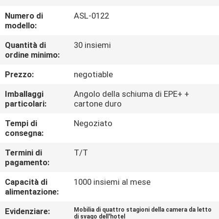
CONTROLLO
Numero di
ASL-0122
DI
modello:
QUALITÀ
Quantità di
30 insiemi
ordine minimo:
CONTATTICI
Prezzo:
negotiable
Imballaggi
Angolo della schiuma di EPE+ +
RICHIEDA
particolari:
cartone duro
UNA
Tempi di
Negoziato
consegna:
CITAZIONE
Termini di
T/T
pagamento:
MAPPA
DEL
Capacità di
1000 insiemi al mese
alimentazione:
SITO
Evidenziare:
Mobilia di quattro stagioni della camera da letto
di svago dell'hotel