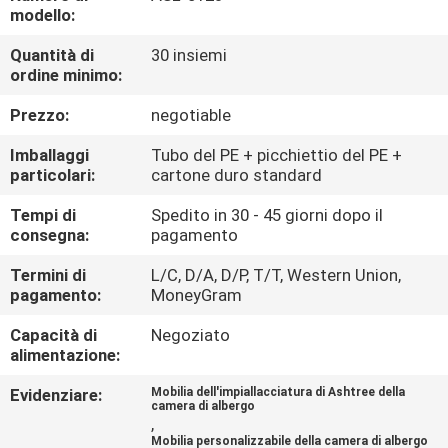
CONTROLLO
modello:
DI
Quantità di
30 insiemi
ordine minimo:
QUALITÀ
Prezzo:
negotiable
CONTATTICI
Imballaggi
Tubo del PE + picchiettio del PE +
particolari:
cartone duro standard
RICHIEDA
Tempi di
Spedito in 30 - 45 giorni dopo il
consegna:
pagamento
UNA
CITAZIONE
Termini di
L/C, D/A, D/P, T/T, Western Union,
pagamento:
MoneyGram
Capacità di
Negoziato
MAPPA
alimentazione:
DEL
Evidenziare:
Mobilia dell'impiallacciatura di Ashtree della
SITO
camera di albergo
,
Mobilia personalizzabile della camera di albergo