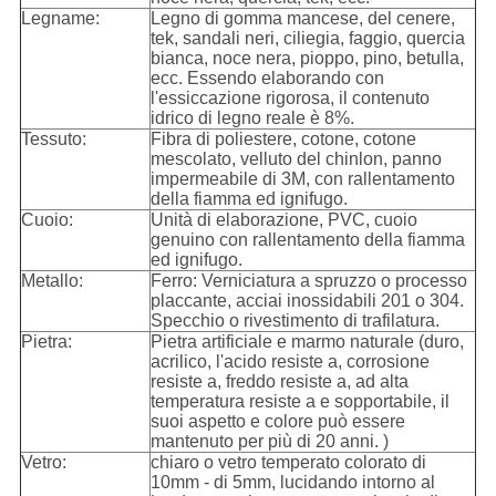
Legname:
Legno di gomma mancese, del cenere,
tek, sandali neri, ciliegia, faggio, quercia
bianca, noce nera, pioppo, pino, betulla,
ecc. Essendo elaborando con
l'essiccazione rigorosa, il contenuto
idrico di legno reale è 8%.
Tessuto:
Fibra di poliestere, cotone, cotone
mescolato, velluto del chinlon, panno
impermeabile di 3M, con rallentamento
della fiamma ed ignifugo.
Cuoio:
Unità di elaborazione, PVC, cuoio
genuino con rallentamento della fiamma
ed ignifugo.
Metallo:
Ferro: Verniciatura a spruzzo o processo
placcante, acciai inossidabili 201 o 304.
Specchio o rivestimento di trafilatura.
Pietra:
Pietra artificiale e marmo naturale (duro,
acrilico, l'acido resiste a, corrosione
resiste a, freddo resiste a, ad alta
temperatura resiste a e sopportabile, il
suoi aspetto e colore può essere
mantenuto per più di 20 anni. )
Vetro:
chiaro o vetro temperato colorato di
10mm - di 5mm, lucidando intorno al