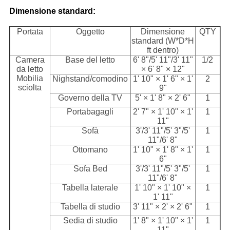
Dimensione standard:
Portata
Oggetto
Dimensione
QTY
standard (W*D*H
ft dentro)
Camera
Base del letto
6' 8"/5' 11"/3' 11"
1/2
da letto
× 6' 8" × 12"
Mobilia
Nighstand/comodino
1' 10" × 1' 6" × 1'
2
sciolta
9"
Governo della TV
5' × 1' 8" × 2' 6"
1
Portabagagli
2' 7" × 1' 10" × 1'
1
11"
Sofà
3'/3' 11"/5' 3"/5'
1
11"/6' 8"
Ottomano
1' 10" × 1' 8" × 1'
1
6"
Sofa Bed
3'/3' 11"/5' 3"/5'
1
11"/6' 8"
Tabella laterale
1' 10" × 1' 10" ×
1
1' 11"
Tabella di studio
3' 11" × 2' × 2' 6"
1
Sedia di studio
1' 8" × 1' 10" × 1'
1
11"