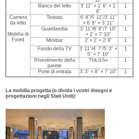
Banco del letto
3' 11" × 1' 6" × 1'
1
6"
Camera
Testata
6' 8"/5' 11"/3' 11"
1
da letto
× 6' 8" × 3' 11"
Guardaroba
3' 11"/6' 8"/7' 10"
1
Mobilia di
× 2' × 7' 10"
Fxied
Minibar
2' × 2' × 2' 6"
1
Fondo della TV
3' 11"/4' 7"/5' 3" ×
1
5" × 7' 10"
Rivestimento della
Thk.0.5»
1
parete
Porte di entrata
3' 3" × 8" × 7' 10"
1
La mobilia progetta (o divida i vostri disegni e
progettazioni negli Stati Uniti):