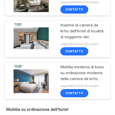
negotiable MOQ:30 insiemi
CONTATTO
Insieme di camera da
letto dell'hotel di località
di soggiorno del
compensato
negotiable MOQ:30 insiemi
CONTATTO
Mobilia moderna di lusso
su ordinazione moderna
della camera da letto
dell'hotel di cinque stelle
negotiable MOQ:30 insiemi
per il progetto superiore
CONTATTO
dell'hotel
Mobilia su ordinazione dell'hotel