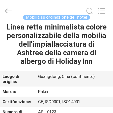
Foshan
Paken
Furniture
Co.,
Ltd..
Mobilia su ordinazione dell'hotel
All
Rights
Reserved.
Linea retta minimalista colore
CASA
personalizzabile della mobilia
PRODOTTI
dell'impiallacciatura di
Ashtree della camera di
CIRCA
albergo di Holiday Inn
NOI
Luogo di
Guangdong, Cina (continente)
origine:
GIRO
DELLA
Marca:
Paken
FABBRICA
Certificazione:
CE, ISO9001, ISO14001
Numero di
ASL-0123