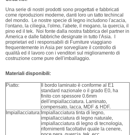
Una serie di nostri prodotti sono progettati e fabbricati
come riproduzioni moderne, danti loro un tatto techincal
del mondo. Le nostre specie di legno includono l'acacia,
l'ontano, la ciliegia, l'olmo, l'abete, il mogano, la quercia, il
pino ed il tek. Noi fonte dalla nostra fabbrica del partner in
America e dalle fabbriche designate in tutto l'Asia. I
proprietari ed i responsabili di Furniture viaggiano
frequentemente in Asia per sorvegliare il controllo di
qualità ed il lavoro con i venditori sul miglioramento di
costruzione come pure dell'imballaggio.
Materiali disponibili:
Piatto:
Il bordo laminato è conforme al E1
standard nazionale o il grado E0, ha
finito con spessore 0.6mm
dell'impiallacciatura. Laminato,
compensato, lacca, MDF & HDF.
Impiallacciatura:
Impiallacciatura tinta di legno,
impiallacciatura di legno naturale,
impiallacciatura di legno di tecnologia,
rifornimenti facoltativi quale la cenere,
noce nera, quercia, tek, ecc.