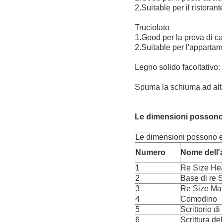
2.Suitable per il ristoran
Truciolato
1.Good per la prova di ca
2.Suitable per l'appartam
Legno solido facoltativo
Spuma la schiuma ad alta 
Le dimensioni possono 
Le dimensioni possono es
Numero
Nome dell'a
1
Re Size He
2
Base di re 
3
Re Size Mat
4
Comodino
5
Scrittorio di
6
Scrittura de