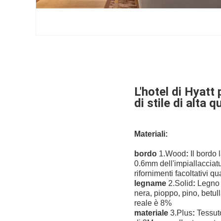
L'hotel di Hyatt 
di stile di alta 
Materiali:
bordo
1.Wood
:
Il bordo 
0.6mm dell'impiallacciat
rifornimenti facoltativi qu
legname
2.Solid
:
Legno d
nera, pioppo, pino, betul
reale è 8%
materiale
3.Plus
:
Tessuto