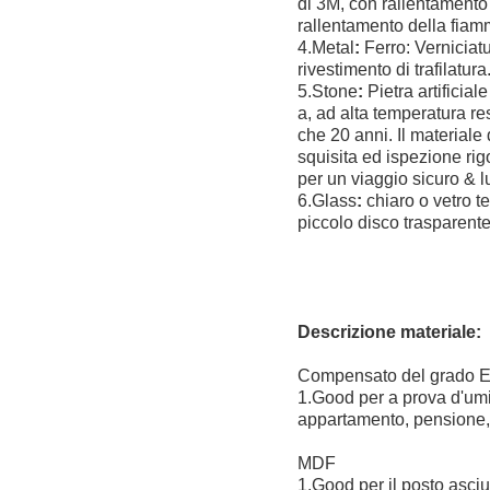
di 3M, con rallentamento
rallentamento della fiam
4.Metal
:
Ferro: Verniciat
rivestimento di trafilatura
5.Stone
:
Pietra artificial
a, ad alta temperatura re
che 20 anni. Il materiale
squisita ed ispezione ri
per un viaggio sicuro & l
6.Glass
:
chiaro o vetro t
piccolo disco trasparente
Descrizione materiale:
Compensato del grado 
1.Good per a prova d'umid
appartamento, pensione, h
MDF
1.Good per il posto asciu