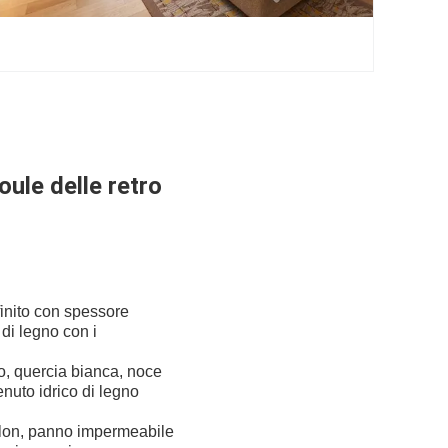
oule delle retro
finito con spessore
di legno con i
o, quercia bianca, noce
enuto idrico di legno
inlon, panno impermeabile