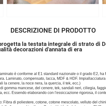
DESCRIZIONE DI PRODOTTO
progetta la testata integrale di strato di D
qualità decorazioni d'annata di era
laminato è conforme al E1 standard nazionale o il grado E2, ha 
ura. Laminato, compensato, lacca, MDF & HDF. Impiallacciatura 
ali la cenere, la noce nera, la quercia, il tek, ecc.)
i gomma mancese, del cenere, tek, sandali neri, ciliegia, faggi
la, ecc. Essendo elaborando con l'essiccazione rigorosa, il cont
: Fibra di poliestere, cotone, cotone mescolato, velluto del ch