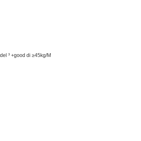
à del ³ +good di ≥45kg/M