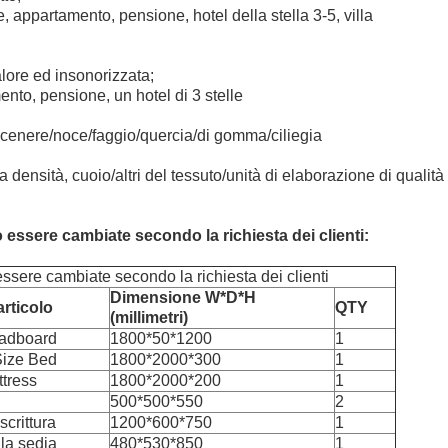
te, appartamento, pensione, hotel della stella 3-5, villa
lore ed insonorizzata;
ento, pensione, un hotel di 3 stelle
: cenere/noce/faggio/quercia/di gomma/ciliegia
densità, cuoio/altri del tessuto/unità di elaborazione di qualit
essere cambiate secondo la richiesta dei clienti:
sere cambiate secondo la richiesta dei clienti
Dimensione W*D*H
rticolo
QTY
(millimetri)
adboard
1800*50*1200
1
Size Bed
1800*2000*300
1
tress
1800*2000*200
1
500*500*550
2
 scrittura
1200*600*750
1
lla sedia
480*530*850
1