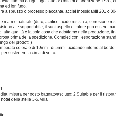
 della fiamma ed ignifugo. Cuoio: Unità di elaborazione, PVC, 
ma ed ignifugo.
ura a spruzzo o processo placcante, acciai inossidabili 201 o 3
.
e e marmo naturale (duro, acrilico, acido resista a, corrosione re
sistono a e sopportabile, il suoi aspetto e colore può essere ma
 di alta qualità è la sola cosa che adottiamo nella produzione, f
gorosa prima della spedizione. Completi con l'esportazione stan
ungo dei prodotti.)
emperato colorato di 10mm - di 5mm, lucidando intorno al bordo
 per sostenere la cima di vetro.
E1
ità, misura per posto bagnato/asciutto; 2.Suitable per il ristoran
otel della stella 3-5, villa
tto;