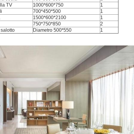
lla TV
1000*600*750
1
i
700*450*500
1
a
1500*600*2100
1
750*750*850
2
salotto
Diametro 500*550
1