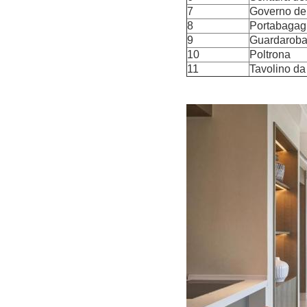
7
Governo de
8
Portabagagl
9
Guardarob
10
Poltrona
11
Tavolino da 