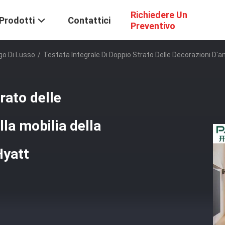
Richiedere Un
Prodotti
Contattici
Preventivo
go Di Lusso
/
Testata Integrale Di Doppio Strato Delle Decorazioni D'an
rato delle
lla mobilia della
Hyatt