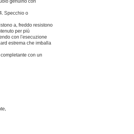
cuoio genuino con
04. Specchio o
sistono a, freddo resistono
ntenuto per più
inendo con l'esecuzione
dard estrema che imballa
, completante con un
te,