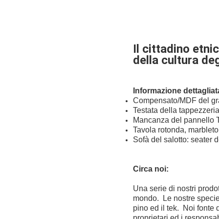
Il cittadino
etnic
della cultura deg
Informazione dettagliata
Compensato/MDF del grad
Testata della tappezzeria 
Mancanza del pannello T
Tavola rotonda, marbletop
Sofà del salotto: seater 
Circa noi:
Una serie di nostri prodo
mondo. Le nostre specie di
pino ed il tek. Noi fonte 
proprietari ed i responsab