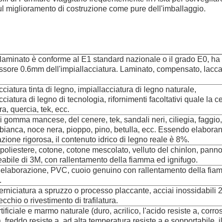
 sul miglioramento di costruzione come pure dell'imballaggio.
 laminato è conforme al E1 standard nazionale o il grado E0, ha f
ssore 0.6mm dell'impiallacciatura. Laminato, compensato, lacc
cciatura tinta di legno, impiallacciatura di legno naturale,
cciatura di legno di tecnologia, rifornimenti facoltativi quale la c
a, quercia, tek, ecc.
 gomma mancese, del cenere, tek, sandali neri, ciliegia, faggio,
bianca, noce nera, pioppo, pino, betulla, ecc. Essendo elabora
azione rigorosa, il contenuto idrico di legno reale è 8%.
 poliestere, cotone, cotone mescolato, velluto del chinlon, pann
abile di 3M, con rallentamento della fiamma ed ignifugo.
i elaborazione, PVC, cuoio genuino con rallentamento della fi
.
erniciatura a spruzzo o processo placcante, acciai inossidabili 
cchio o rivestimento di trafilatura.
rtificiale e marmo naturale (duro, acrilico, l'acido resiste a, corr
a, freddo resiste a, ad alta temperatura resiste a e sopportabile, i