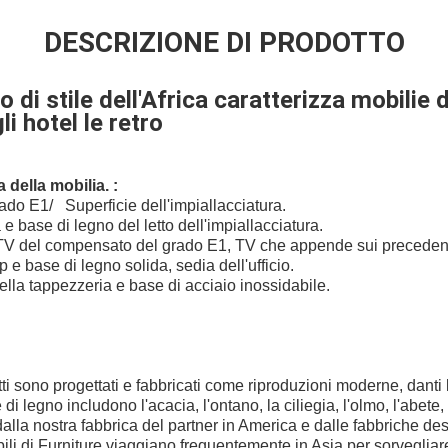
DESCRIZIONE DI PRODOTTO
o di stile dell'Africa caratterizza mobilie 
li hotel le retro
 della mobilia. :
o E1/ Superficie dell'impiallacciatura.
e base di legno del letto dell'impiallacciatura.
V del compensato del grado E1, TV che appende sui precedent
 e base di legno solida, sedia dell'ufficio.
della tappezzeria e base di acciaio inossidabile.
tti sono progettati e fabbricati come riproduzioni moderne, danti l
 legno includono l'acacia, l'ontano, la ciliegia, l'olmo, l'abete, 
dalla nostra fabbrica del partner in America e dalle fabbriche desi
ili di Furniture viaggiano frequentemente in Asia per sorvegliare 