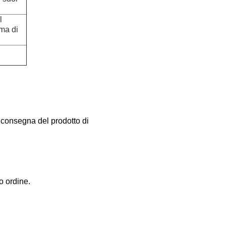
l
ima di
a consegna del prodotto di
o ordine.