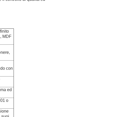
inito
a, MDF
enere,
ndo con
o
amma ed
201 o
osione
l suoi