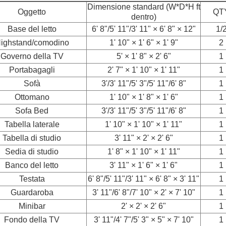
Dimensione standard (W*D*H ft
Oggetto
QT
dentro)
Base del letto
6' 8"/5' 11"/3' 11" × 6' 8" × 12"
1/
ighstand/comodino
1' 10" × 1' 6" × 1' 9"
2
Governo della TV
5' × 1' 8" × 2' 6"
1
Portabagagli
2' 7" × 1' 10" × 1' 11"
1
Sofà
3'/3' 11"/5' 3"/5' 11"/6' 8"
1
Ottomano
1' 10" × 1' 8" × 1' 6"
1
Sofa Bed
3'/3' 11"/5' 3"/5' 11"/6' 8"
1
Tabella laterale
1' 10" × 1' 10" × 1' 11"
1
Tabella di studio
3' 11" × 2' × 2' 6"
1
Sedia di studio
1' 8" × 1' 10" × 1' 11"
1
Banco del letto
3' 11" × 1' 6" × 1' 6"
1
Testata
6' 8"/5' 11"/3' 11" × 6' 8" × 3' 11"
1
Guardaroba
3' 11"/6' 8"/7' 10" × 2' × 7' 10"
1
Minibar
2' × 2' × 2' 6"
1
Fondo della TV
3' 11"/4' 7"/5' 3" × 5" × 7' 10"
1