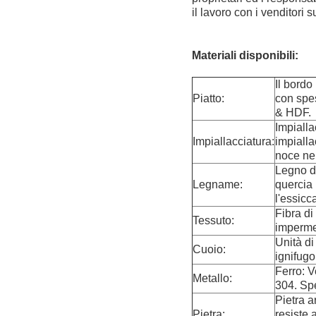
il lavoro con i venditori
Materiali disponibili:
Il bordo
Piatto:
con spe
& HDF.
Impialla
Impiallacciatura:
impialla
noce ner
Legno di
Legname:
quercia 
l'essicc
Fibra di
Tessuto:
imperme
Unità d
Cuoio:
ignifugo
Ferro: V
Metallo:
304. Spe
Pietra a
Pietra:
resiste 