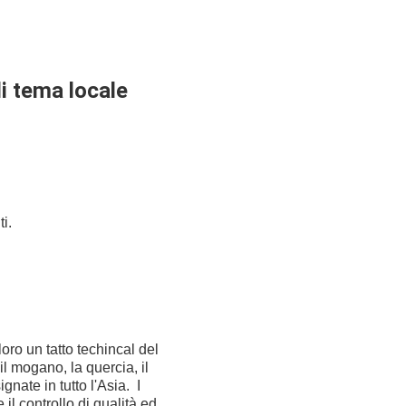
di tema locale
i.
oro un tatto techincal del
il mogano, la quercia, il
gnate in tutto l'Asia. I
il controllo di qualità ed