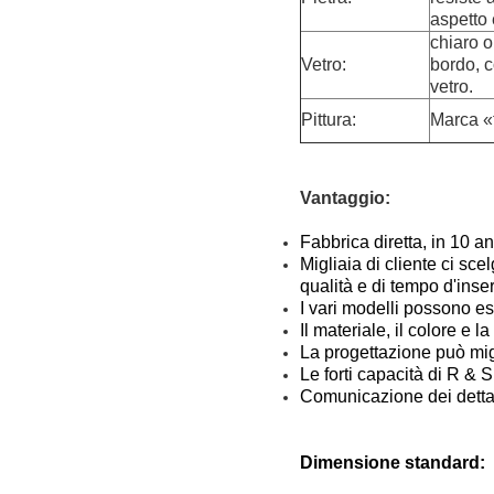
aspetto 
chiaro o
Vetro:
bordo, c
vetro.
Pittura:
Marca «
Vantaggio:
Fabbrica diretta, in 10 an
Migliaia di cliente ci sc
qualità e di tempo d'inse
I vari modelli possono ess
Il materiale, il colore 
La progettazione può miglio
Le forti capacità di R & S
Comunicazione dei dettag
Dimensione standard: