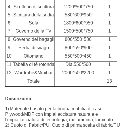
4
Scrittorio di scrittura
1200*500*750
1
5
Scrittura della sedia
580*600*950
1
6
Sofà
1800*600*950
1
7
Governo della TV
1500*500*750
1
8
Governo dei bagagli
800*550*580
1
9
Sedia di svago
800*550*900
1
10
Ottomano
550*500*450
1
11
Tabella di tè rotonda
Dia.550*560
1
12
Wardrobe&Minibar
2000*500*2200
1
Totale
13
Descrizione:
Materiale basato per la buona mobilia di caso:
1)
Plywood/MDF con impiallacciatura naturale e
l'impiallacciatura di tecnologia, melammina, laminato
2) Cuoio di Fabric/PU: Cuoio di prima scelta di fabric/PU