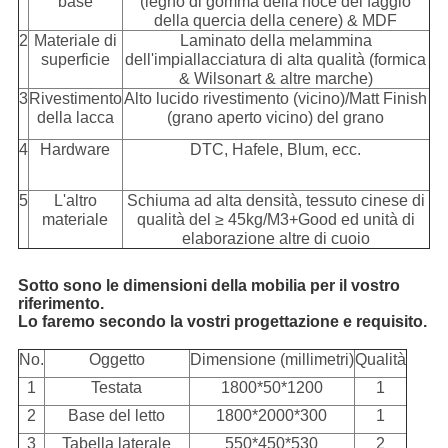
base
(legno di gomma della noce del faggio
della quercia della cenere) & MDF
2
Materiale di
Laminato della melammina
superficie
dell'impiallacciatura di alta qualità (formica
& Wilsonart & altre marche)
3
Rivestimento
Alto lucido rivestimento (vicino)/Matt Finish
della lacca
(grano aperto vicino) del grano
4
Hardware
DTC, Hafele, Blum, ecc.
5
L'altro
Schiuma ad alta densità, tessuto cinese di
materiale
qualità del ≥ 45kg/M3+Good ed unità di
elaborazione altre di cuoio
Sotto sono le dimensioni della mobilia per il vostro
riferimento.
Lo faremo secondo la vostri progettazione e requisito.
No.
Oggetto
Dimensione (millimetri)
Qualità
1
Testata
1800*50*1200
1
2
Base del letto
1800*2000*300
1
3
Tabella laterale
550*450*530
2