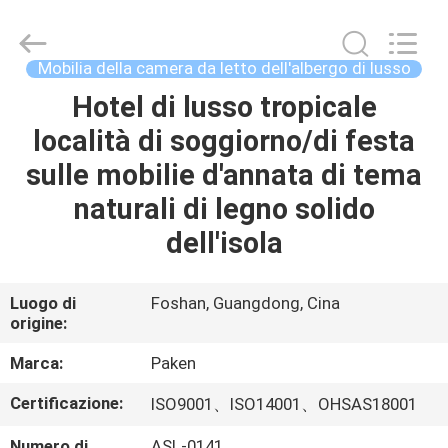
Foshan
Paken
Furniture
Co.,
Ltd..
Mobilia della camera da letto dell'albergo di lusso
All
Rights
Reserved.
Hotel di lusso tropicale
CASA
località di soggiorno/di festa
PRODOTTI
sulle mobilie d'annata di tema
naturali di legno solido
CIRCA
dell'isola
NOI
Luogo di
Foshan, Guangdong, Cina
origine:
GIRO
DELLA
Marca:
Paken
FABBRICA
Certificazione:
ISO9001、ISO14001、OHSAS18001
Numero di
ASL-0141