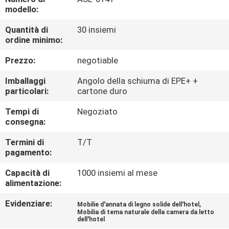
CONTROLLO
modello:
DI
Quantità di
30 insiemi
QUALITÀ
ordine minimo:
Prezzo:
negotiable
CONTATTICI
Imballaggi
Angolo della schiuma di EPE+ +
particolari:
cartone duro
RICHIEDA
Tempi di
Negoziato
consegna:
UNA
CITAZIONE
Termini di
T/T
pagamento:
MAPPA
Capacità di
1000 insiemi al mese
alimentazione:
DEL
Evidenziare:
,
Mobilie d'annata di legno solide dell'hotel
SITO
Mobilia di tema naturale della camera da letto
dell'hotel